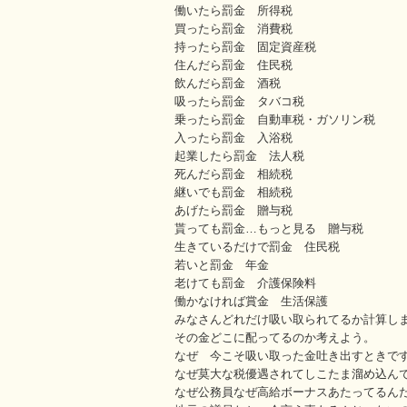
働いたら罰金 所得税
買ったら罰金 消費税
持ったら罰金 固定資産税
住んだら罰金 住民税
飲んだら罰金 酒税
吸ったら罰金 タバコ税
乗ったら罰金 自動車税・ガソリン税
入ったら罰金 入浴税
起業したら罰金 法人税
死んだら罰金 相続税
継いでも罰金 相続税
あげたら罰金 贈与税
貰っても罰金
…もっと見る
贈与税
生きているだけで罰金 住民税
若いと罰金 年金
老けても罰金 介護保険料
働かなければ賞金 生活保護
みなさんどれだけ吸い取られてるか計算し
その金どこに配ってるのか考えよう。
なぜ 今こそ吸い取った金吐き出すときで
なぜ莫大な税優遇されてしこたま溜め込ん
なぜ公務員なぜ高給ボーナスあたってるん